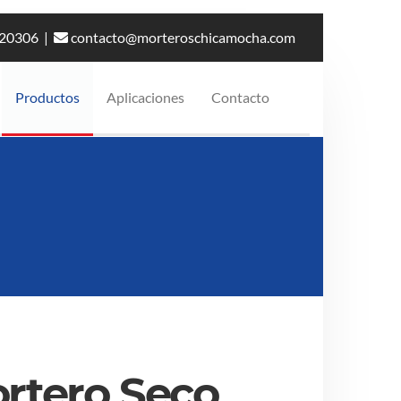
20306
|
contacto@morteroschicamocha.com
Productos
Aplicaciones
Contacto
rtero Seco